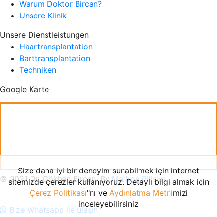
Warum Doktor Bircan?
Unsere Klinik
Unsere Dienstleistungen
Haartransplantation
Barttransplantation
Techniken
Google Karte
Size daha iyi bir deneyim sunabilmek için internet
© 2021 Dr. Gökhan Bircan. By
Markon Bilişim
sitemizde çerezler kullanıyoruz. Detaylı bilgi almak için
Çerez Politikası
"nı ve
Aydınlatma Metni
mizi
inceleyebilirsiniz
Bize Whatsapp ile ulaşın