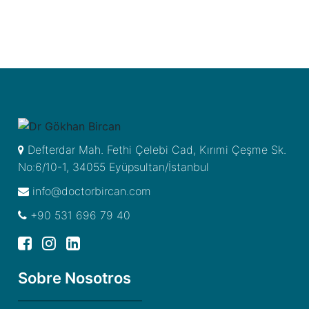
Defterdar Mah. Fethi Çelebi Cad, Kırımi Çeşme Sk.
No:6/10-1, 34055 Eyüpsultan/İstanbul
info@doctorbircan.com
+90 531 696 79 40
Sobre Nosotros