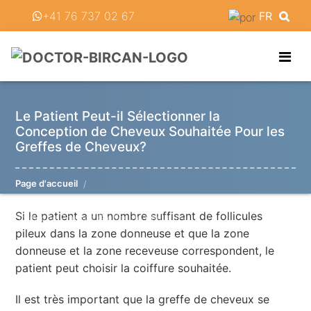
+41 76 737 02 67
FR
Le Patient Peut-il Sélectionner la
Conception de Cheveux Souhaitée Pour les
Greffes de Cheveux?
Page d'accueil
Le Patient Peut-il Sélectionner la Conception de Cheveux
Si le patient a un nombre suffisant de follicules
Souhaitée Pour les Greffes de Cheveux?
pileux dans la zone donneuse et que la zone
donneuse et la zone receveuse correspondent, le
patient peut choisir la coiffure souhaitée.
Il est très important que la greffe de cheveux se