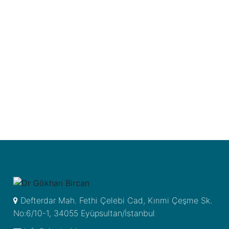
Defterdar Mah. Fethi Çelebi Cad, Kırımi Çeşme Sk.
No:6/10-1, 34055 Eyüpsultan/İstanbul