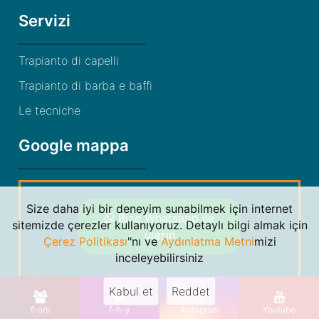
Servizi
Trapianto di capelli
Trapianto di barba e baffi
Le tecniche
Google mappa
Size daha iyi bir deneyim sunabilmek için internet
Bize Whatsapp ile
sitemizde çerezler kullanıyoruz. Detaylı bilgi almak için
ulaşın
Çerez Politikası
"nı ve
Aydınlatma Metni
mizi
inceleyebilirsiniz
Kabul et
Reddet
© 2021 Dr. Gökhan Bircan. By
Markon Bilişim
f-o/s
f-h-y
Instagram
Youtube