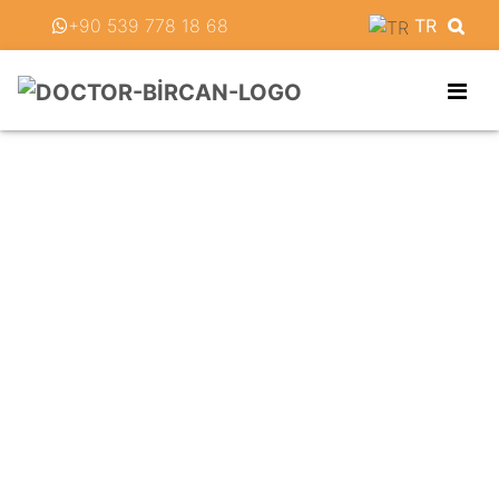
‪+90 539 778 18 68‬
TR