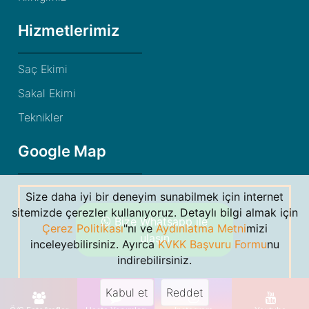
Hizmetlerimiz
Saç Ekimi
Sakal Ekimi
Teknikler
Google Map
Size daha iyi bir deneyim sunabilmek için internet
sitemizde çerezler kullanıyoruz. Detaylı bilgi almak için
Bize Whatsapp ile
Çerez Politikası
"nı ve
Aydınlatma Metni
mizi
ulaşın
inceleyebilirsiniz. Ayırca
KVKK Başvuru Formu
nu
indirebilirsiniz.
Kabul et
Reddet
© 2021 Dr. Gökhan Bircan. By
Markon Bilişim