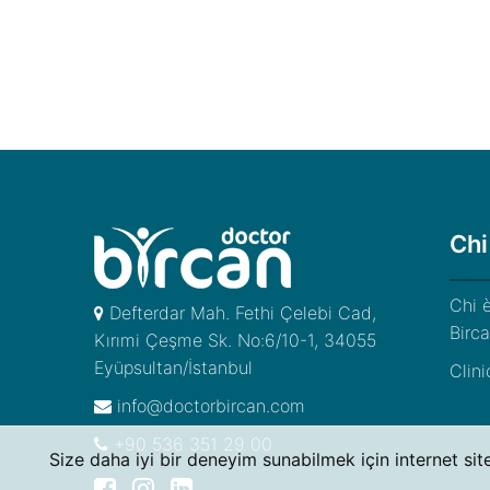
Chi
Chi è
Defterdar Mah. Fethi Çelebi Cad,
Birc
Kırımi Çeşme Sk. No:6/10-1, 34055
Eyüpsultan/İstanbul
Clini
info@doctorbircan.com
+90 536 351 29 00
Size daha iyi bir deneyim sunabilmek için internet sit