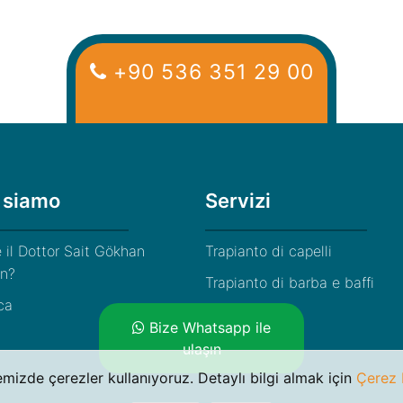
+90 536 351 29 00
 siamo
Servizi
 il Dottor Sait Gökhan
Trapianto di capelli
an?
Trapianto di barba e baffi
ca
Le tecniche
Bize Whatsapp ile
ulaşın
emizde çerezler kullanıyoruz. Detaylı bilgi almak için
Çerez P