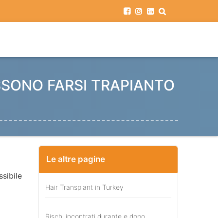
SONO FARSI TRAPIANTO
Le altre pagine
ssibile
Hair Transplant in Turkey
Rischi incontrati durante e dopo