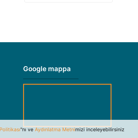
Google mappa
olitikası
"nı ve
Aydınlatma Metni
mizi inceleyebilirsiniz