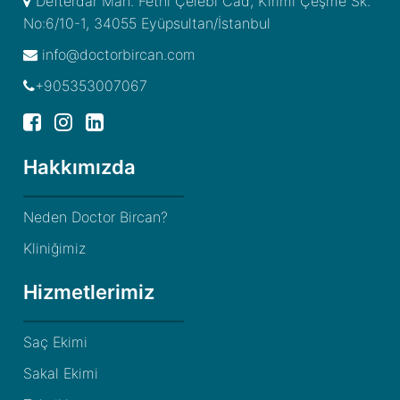
Defterdar Mah. Fethi Çelebi Cad, Kırımi Çeşme Sk.
No:6/10-1, 34055 Eyüpsultan/İstanbul
info@doctorbircan.com
+905353007067
Hakkımızda
Neden Doctor Bircan?
Kliniğimiz
Hizmetlerimiz
Saç Ekimi
Sakal Ekimi