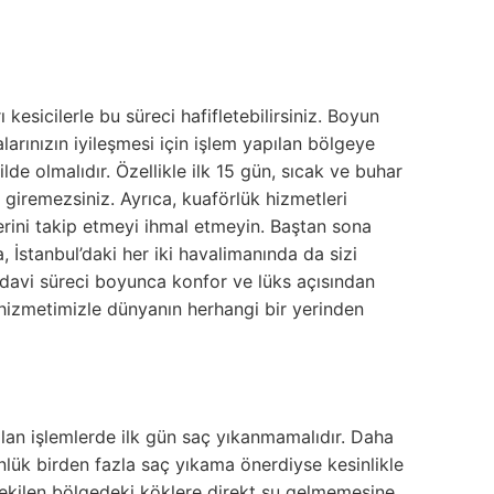
kesicilerle bu süreci hafifletebilirsiniz. Boyun
arınızın iyileşmesi için işlem yapılan bölgeye
 olmalıdır. Özellikle ilk 15 gün, sıcak ve buhar
giremezsiniz. Ayrıca, kuaförlük hizmetleri
lerini takip etmeyi ihmal etmeyin. Baştan sona
, İstanbul’daki her iki havalimanında da sizi
edavi süreci boyunca konfor ve lüks açısından
izmetimizle dünyanın herhangi bir yerinden
pılan işlemlerde ilk gün saç yıkanmamalıdır. Daha
lük birden fazla saç yıkama önerdiyse kesinlikle
ni ekilen bölgedeki köklere direkt su gelmemesine