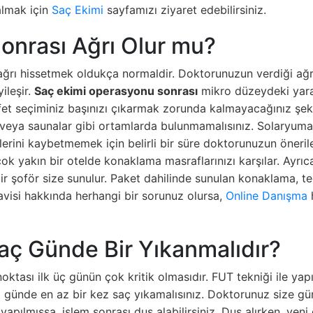
almak için
Saç Ekimi
sayfamızı ziyaret edebilirsiniz.
onrası Ağrı Olur mu?
re ağrı hissetmek oldukça normaldir. Doktorunuzun verdiği ağrı 
ileşir.
Saç ekimi operasyonu sonrası
mikro düzeydeki yaral
 seçiminiz başınızı çıkarmak zorunda kalmayacağınız şekilde
 veya saunalar gibi ortamlarda bulunmamalısınız. Solaryuma 
llerini kaybetmemek için belirli bir süre doktorunuzun öneri
ok yakın bir otelde konaklama masraflarınızı karşılar. Ayrıca
ir şoför size sunulur. Paket dahilinde sunulan konaklama, t
avisi hakkında herhangi bir sorunuz olursa,
Online Danışma
h
aç Günde Bir Yıkanmalıdır?
oktası ilk üç günün çok kritik olmasıdır. FUT tekniği ile ya
ünde en az bir kez saç yıkamalısınız. Doktorunuz size gün
 yapılmışsa, işlem sonrası duş alabilirsiniz. Duş alırken, ye