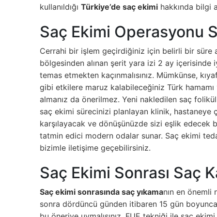
kullanıldığı
Türkiye’de saç ekimi
hakkında bilgi 
Saç Ekimi Operasyonu S
Cerrahi bir işlem geçirdiğiniz için belirli bir sü
bölgesinden alınan şerit yara izi 2 ay içerisinde iy
temas etmekten kaçınmalısınız. Mümkünse, kıyafet
gibi etkilere maruz kalabileceğiniz Türk hamamı
almanız da önerilmez. Yeni nakledilen saç folikü
saç ekimi sürecinizi planlayan klinik, hastaneye ç
karşılayacak ve dönüşünüzde sizi eşlik edecek b
tatmin edici modern odalar sunar. Saç ekimi ted
bizimle iletişime geçebilirsiniz.
Saç Ekimi Sonrası Saç K
Saç ekimi sonrasında saç yıkama
nın en önemli n
sonra dördüncü günden itibaren 15 gün boyunca g
bu öneriye uymalısınız. FUE tekniği ile saç ekimi