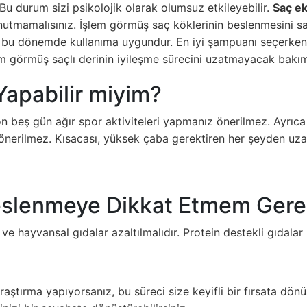
 Bu durum sizi psikolojik olarak olumsuz etkileyebilir.
Saç ek
mamalısınız. İşlem görmüş saç köklerinin beslenmesini sağ
 bu dönemde kullanıma uygundur. En iyi şampuanı seçerken 
lem görmüş saçlı derinin iyileşme sürecini uzatmayacak bakı
Yapabilir miyim?
lk on beş gün ağır spor aktiviteleri yapmanız önerilmez. Ayr
 önerilmez. Kısacası, yüksek çaba gerektiren her şeyden uza
slenmeye Dikkat Etmem Gerek
l ve hayvansal gıdalar azaltılmalıdır. Protein destekli gıdal
ştırma yapıyorsanız, bu süreci size keyifli bir fırsata dönü