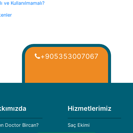
ı ve Kullanılmamalı?
kenler
+905353007067
kkımızda
Hizmetlerimiz
n Doctor Bircan?
Saç Ekimi