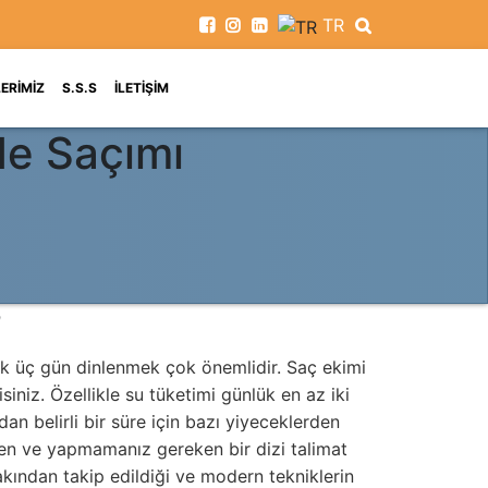
TR
ERIMIZ
S.S.S
İLETIŞIM
de Saçımı
?
İlk üç gün dinlenmek çok önemlidir. Saç ekimi
iniz. Özellikle su tüketimi günlük en az iki
an belirli bir süre için bazı yiyeceklerden
ken ve yapmamanız gereken bir dizi talimat
 yakından takip edildiği ve modern tekniklerin