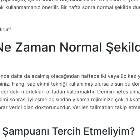
k kullanmamanız önerilir. Bir hafta sonra normal şekilde duş a
 Ne Zaman Normal Şekil
unda daha da azalmış olacağından haftada iki veya üç kez y
niz. Hangi saç ekimi tekniği kullanılmış olursa olsun bu döne
derideki morlukları ortadan kaldırmaktır. Derinin nefes alma
ekimi sonrası iyileşme açısından yıkama rejiminize çok dikka
r verici olan doktorunuzdur. Verilen talimatları takip etmen
i Şampuanı Tercih Etmeliyim?