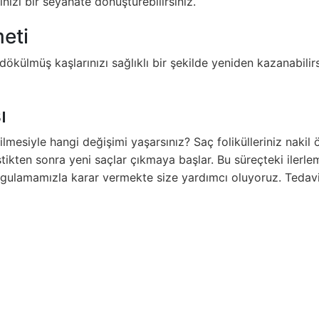
inizi bir seyahate dönüştürebilirsiniz.
eti
külmüş kaşlarınızı sağlıklı bir şekilde yeniden kazanabilirs
ı
dilmesiyle hangi değişimi yaşarsınız? Saç folikülleriniz nakil
eştikten sonra yeni saçlar çıkmaya başlar. Bu süreçteki ilerl
gulamamızla karar vermekte size yardımcı oluyoruz. Tedavin