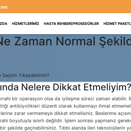
.com
(CURRENT)
IZDA
HIZMETLERIMIZ
HASTA REHBERI/PROSEDÜRLER
HIZMET PAKETL
 Ne Zaman Normal Şekil
 Saçımı Yıkayabilirim?
ında Nelere Dikkat Etmeliyim
rahi bir operasyon olsa da iyileşme süreci zaman alabilir. 
ği antibiyotikleri düzenli olarak kullanmayı ihmal etmemelis
öklerine zarar vermemeye dikkat etmelisiniz. Beslenme açısınd
ahi boyutuyla sınırlı değildir. İşlem sonrası yapmanız gere
 bir şekilde geçirebilirsiniz. Tıbbi alanda ileri teknolojilerin