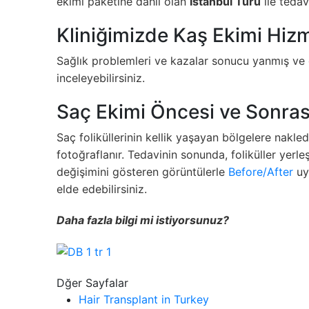
ekimi paketine dahil olan
İstanbul Turu
ile tedav
Kliniğimizde Kaş Ekimi Hizm
Sağlık problemleri ve kazalar sonucu yanmış ve dö
inceleyebilirsiniz.
Saç Ekimi Öncesi ve Sonras
Saç foliküllerinin kellik yaşayan bölgelere nakle
fotoğraflanır. Tedavinin sonunda, foliküller yerl
değişimini gösteren görüntülerle
Before/After
uy
elde edebilirsiniz.
Daha fazla bilgi mi istiyorsunuz?
Dğer Sayfalar
Hair Transplant in Turkey