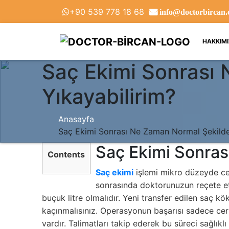
‪+90 539 778 18 68‬
info@doctorbircan
HAKKIM
Saç Ekimi Sonrası
Yıkayabilirim?
Anasayfa
Saç Ekimi Sonrası Ne Zaman Normal Şekilde
Saç Ekimi Sonras
Contents
Saç ekimi
işlemi mikro düzeyde cer
sonrasında doktorunuzun reçete etti
buçuk litre olmalıdır. Yeni transfer edilen saç k
kaçınmalısınız. Operasyonun başarısı sadece cerr
vardır. Talimatları takip ederek bu süreci sağlıklı