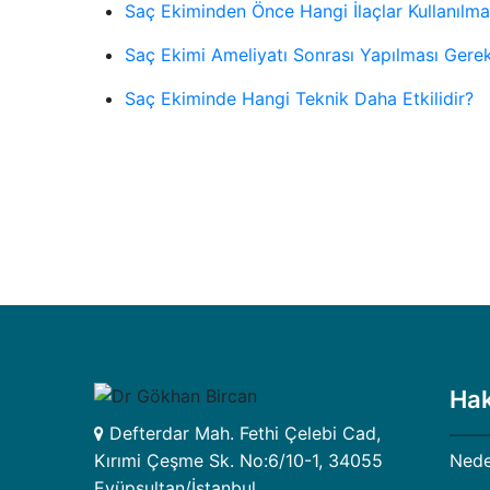
Saç Ekiminden Önce Hangi İlaçlar Kullanılmal
Saç Ekimi Ameliyatı Sonrası Yapılması Gere
Saç Ekiminde Hangi Teknik Daha Etkilidir?
Ha
Defterdar Mah. Fethi Çelebi Cad,
Nede
Kırımi Çeşme Sk. No:6/10-1, 34055
Eyüpsultan/İstanbul